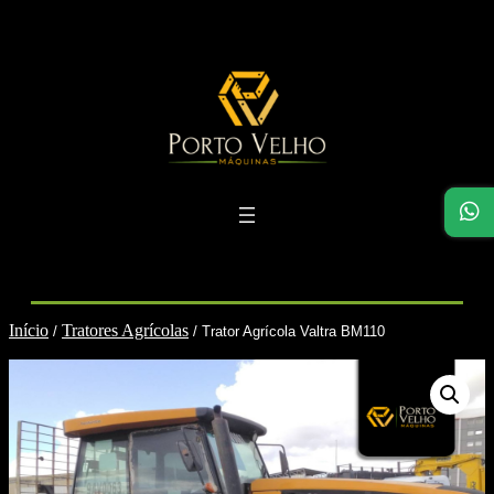
Pular
para
o
conteúdo
Início
Tratores Agrícolas
/
/ Trator Agrícola Valtra BM110