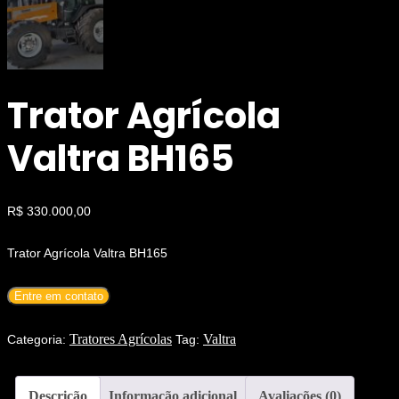
Trator Agrícola
Valtra BH165
R$
330.000,00
Trator Agrícola Valtra BH165
Entre em contato
Tratores Agrícolas
Valtra
Categoria:
Tag:
Descrição
Informação adicional
Avaliações (0)