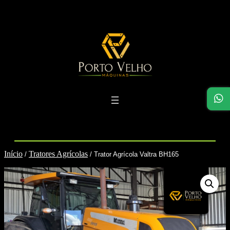
Pular
para
o
conteúdo
Início
Tratores Agrícolas
/
/ Trator Agrícola Valtra BH165