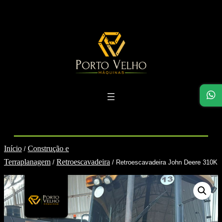
Pular
para
o
conteúdo
Início
Construção e
/
Terraplanagem
Retroescavadeira
/
/ Retroescavadeira John Deere 310K