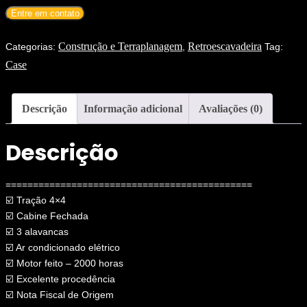
R$ 200.000,00.
R$ 185.000,00.
Entre em contato
Construção e Terraplanagem
Retroescavadeira
Categorias:
,
Tag:
Case
Descrição
Informação adicional
Avaliações (0)
Descrição
=============================================
☑️ Tração 4×4
☑️ Cabine Fechada
☑️ 3 alavancas
☑️ Ar condicionado elétrico
☑️ Motor feito – 2000 horas
☑️ Excelente procedência
☑️ Nota Fiscal de Origem