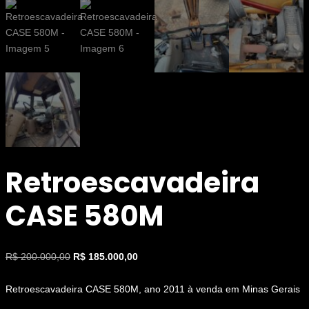
Retroescavadeira
CASE 580M
O
O
R$
200.000,00
R$
185.000,00
preço
preço
original
atual
Retroescavadeira CASE 580M, ano 2011 à venda em Minas Gerais
era:
é: