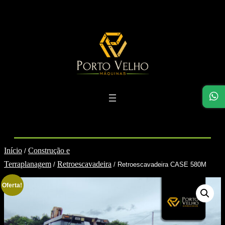
Pular
para
o
conteúdo
Início
Construção e
/
Terraplanagem
Retroescavadeira
/
/ Retroescavadeira CASE 580M
Oferta!