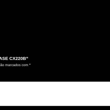
 CASE CX220B”
 são marcados com
*