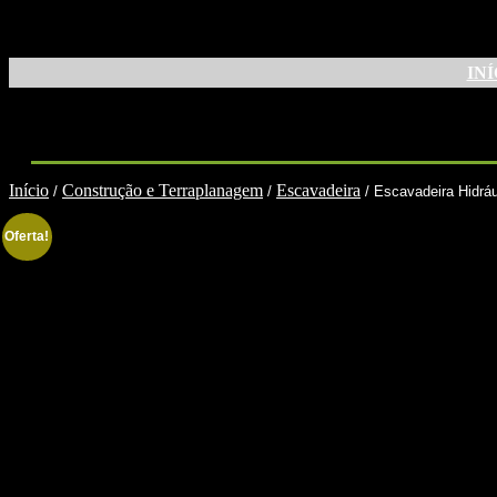
Pular
para
INÍ
o
conteúdo
Início
Construção e Terraplanagem
Escavadeira
/
/
/ Escavadeira Hidr
Oferta!