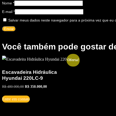
Nome
*
E-mail
*
Salvar meus dados neste navegador para a próxima vez que eu 
Você também pode gostar 
Oferta!
Escavadeira Hidráulica
Hyundai 220LC-9
O
O
R$
480.000,00
R$
350.000,00
preço
preço
original
atual
Entre em contato
era:
é:
R$ 480.000,00.
R$ 350.000,00.