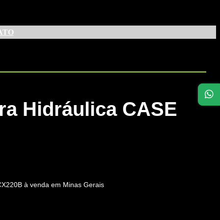
ATO
ra Hidráulica CASE
O
preço
tual
 CX220B à venda em Minas Gerais
:
R$ 260.000,00.