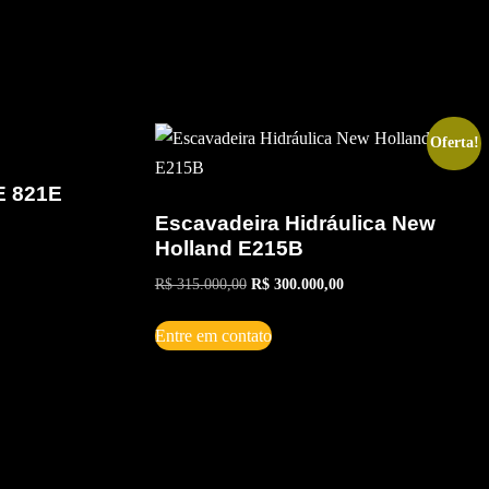
Oferta!
E 821E
Escavadeira Hidráulica New
Holland E215B
O
O
R$
315.000,00
R$
300.000,00
preço
preço
original
atual
Entre em contato
era:
é:
R$ 315.000,00.
R$ 300.000,00.