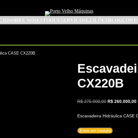
CIO
SOBRE NÓS
ESTOQUE
SERVIÇOS
LEILÕES
BLOG
CONT
áulica CASE CX220B
Escavadei
CX220B
O
R$
275.000,00
R$
260.000,00
preço
original
a
Escavadeira Hidráulica CASE
era:
é
R$ 275.000,00.
Entre em contato