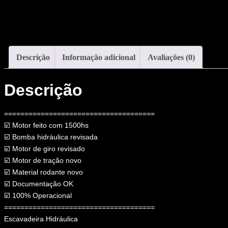
Descrição
Informação adicional
Avaliações (0)
Descrição
=====================================
☑️ Motor feito com 1500hs
☑️ Bomba hidráulica revisada
☑️ Motor de giro revisado
☑️ Motor de tração novo
☑️ Material rodante novo
☑️ Documentação OK
☑️ 100% Operacional
=====================================
Escavadeira Hidráulica