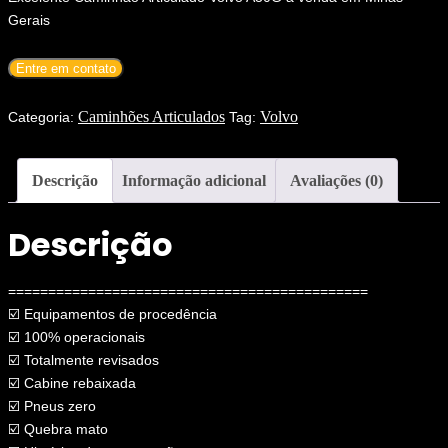
Gerais
Entre em contato
Caminhões Articulados
Volvo
Categoria:
Tag:
Descrição
Informação adicional
Avaliações (0)
Descrição
=============================================
☑️ Equipamentos de procedência
☑️ 100% operacionais
☑️ Totalmente revisados
☑️ Cabine rebaixada
☑️ Pneus zero
☑️ Quebra mato