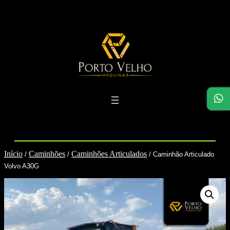
Pular
para
o
conteúdo
Início
Caminhões
Caminhões Articulados
/
/
/ Caminhão Articulado
Volvo A30G