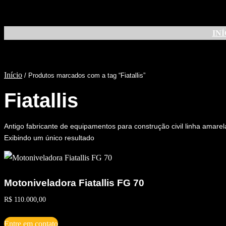
Pular
para
INÍ
o
conteúdo
Início
/ Produtos marcados com a tag “Fiatallis”
Fiatallis
Antigo fabricante de equipamentos para construção civil linha amar
Exibindo um único resultado
Motoniveladora Fiatallis FG 70
R$
110.000,00
Entre em contato