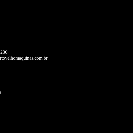
7230
rtovelhomaquinas.com.br
3