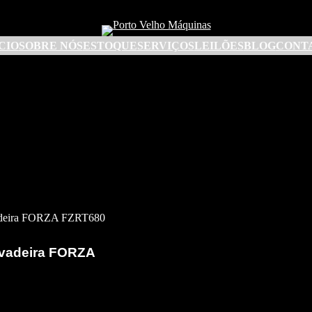
CIO
SOBRE NÓS
ESTOQUE
SERVIÇOS
LEILÕES
BLOG
CONT
vadeira FORZA