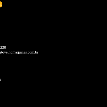
to
7230
rtovelhomaquinas.com.br
3